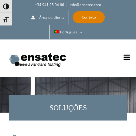
Skip
+34 941 25 04 66
|
info@ensatec.com
Toggle High Contrast
to
Contato
Área do cliente
Toggle Font size
content
Português
SOLUÇÕES