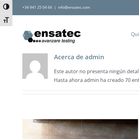
Saltar
+34 941 25 04 66
|
info@ensatec.com
Alternar alto contraste
al
Alternar tamaño de letra
contenido
Qu
Acerca de
admin
Este autor no presenta ningún detal
Hasta ahora admin ha creado 70 ent