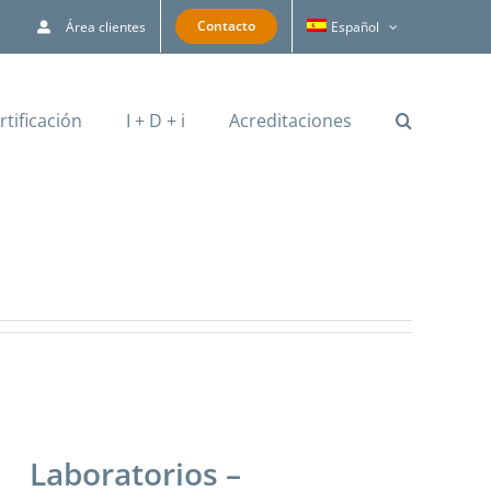
Contacto
Área clientes
Español
rtificación
I + D + i
Acreditaciones
Laboratorios –