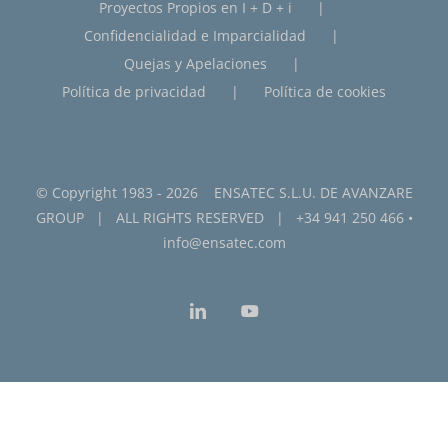
Proyectos Propios en I + D + i
Confidencialidad e Imparcialidad
Quejas y Apelaciones
Política de privacidad
Política de cookies
© Copyright 1983 -
2026 ENSATEC S.L.U. DE
AVANZARE
GROUP
| ALL RIGHTS RESERVED |
+34 941 250 466
•
info@ensatec.com
LinkedIn
YouTube